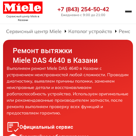
+7 (843) 254-50-42
Ежедневно с 9:00 до 21:00
Сервисный центр Miele
в
Казани
Сервисный центр Miele
Каталог устройств
Ремонт
Ремонт вытяжки
Miele DAS 4640 в Казани
Выполняем ремонт Miele DAS 4640 в Казани с
устранением неисправностей любой сложности. Проводим
диагностику, выявляем причины поломки, заменяем
неисправные детали и восстанавливаем
работоспособность устройства. Используем оригинальные
или рекомендованные производителем запчасти, после
ремонта выполняем проверку всех функций и
предоставляем гарантию.
Официальный сервис