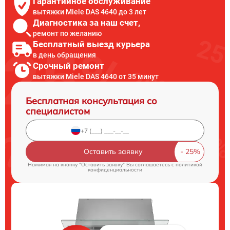
Гарантийное обслуживание
вытяжки Miele DAS 4640 до 3 лет
Диагностика за наш счет,
ремонт по желанию
Бесплатный выезд курьера
в день обращения
Срочный ремонт
вытяжки Miele DAS 4640 от 35 минут
Бесплатная консультация со
специалистом
Оставить заявку
Нажимая на кнопку "Оставить заявку" Вы соглашаетесь c
политикой
конфиденциальности