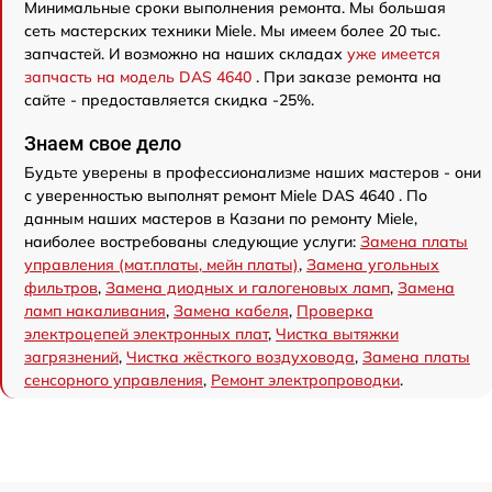
Минимальные сроки выполнения ремонта. Мы большая
сеть мастерских техники Miele. Мы имеем более 20 тыс.
запчастей. И возможно на наших складах
уже имеется
запчасть на модель DAS 4640
. При заказе ремонта на
сайте - предоставляется скидка -25%.
Знаем свое дело
Будьте уверены в профессионализме наших мастеров - они
с уверенностью выполнят ремонт Miele DAS 4640 . По
данным наших мастеров в Казани по ремонту Miele,
наиболее востребованы следующие услуги:
Замена платы
управления (мат.платы, мейн платы)
,
Замена угольных
фильтров
,
Замена диодных и галогеновых ламп
,
Замена
ламп накаливания
,
Замена кабеля
,
Проверка
электроцепей электронных плат
,
Чистка вытяжки
загрязнений
,
Чистка жёсткого воздуховода
,
Замена платы
сенсорного управления
,
Ремонт электропроводки
.