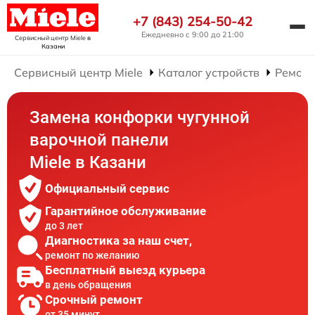
+7 (843) 254-50-42
Ежедневно с 9:00 до 21:00
Сервисный центр Miele
в
Казани
Сервисный центр Miele
Каталог устройств
Ремонт
Замена конфорки чугунной
варочной панели
Miele в Казани
Официальный сервис
Гарантийное обслуживание
до 3 лет
Диагностика за наш счет,
ремонт по желанию
Бесплатный выезд курьера
в день обращения
Срочный ремонт
от 35 минут