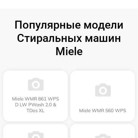
Популярные модели
Стиральных машин
Miele
Miele WMR 861 WPS
D LW PWash 2.0 &
TDos XL
Miele WMR 560 WPS