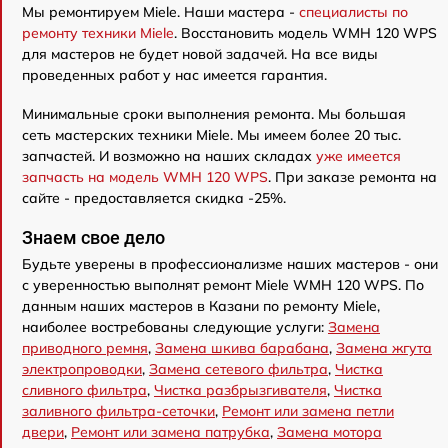
Мы ремонтируем Miele. Наши мастера -
специалисты по
ремонту техники Miele
. Восстановить модель WMH 120 WPS
для мастеров не будет новой задачей. На все виды
проведенных работ у нас имеется гарантия.
Минимальные сроки выполнения ремонта. Мы большая
сеть мастерских техники Miele. Мы имеем более 20 тыс.
запчастей. И возможно на наших складах
уже имеется
запчасть на модель WMH 120 WPS
. При заказе ремонта на
сайте - предоставляется скидка -25%.
Знаем свое дело
Будьте уверены в профессионализме наших мастеров - они
с уверенностью выполнят ремонт Miele WMH 120 WPS. По
данным наших мастеров в Казани по ремонту Miele,
наиболее востребованы следующие услуги:
Замена
приводного ремня
,
Замена шкива барабана
,
Замена жгута
электропроводки
,
Замена сетевого фильтра
,
Чистка
сливного фильтра
,
Чистка разбрызгивателя
,
Чистка
заливного фильтра-сеточки
,
Ремонт или замена петли
двери
,
Ремонт или замена патрубка
,
Замена мотора