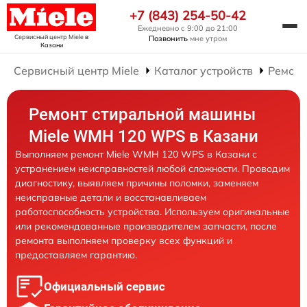
+7 (843) 254-50-42
Ежедневно с 9:00 до 21:00
Сервисный центр Miele
в
Позвонить
мне утром
Казани
Сервисный центр Miele
Каталог устройств
Ремонт
Ремонт стиральной машины
Miele WMH 120 WPS в Казани
Выполняем ремонт Miele WMH 120 WPS в Казани с
устранением неисправностей любой сложности. Проводим
диагностику, выявляем причины поломки, заменяем
неисправные детали и восстанавливаем
работоспособность устройства. Используем оригинальные
или рекомендованные производителем запчасти, после
ремонта выполняем проверку всех функций и
предоставляем гарантию.
Официальный сервис