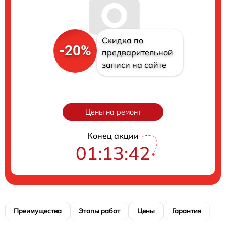
Скидка по
-20%
предварительной
записи на сайте
Цены на ремонт
Конец акции
01:13:41
Преимущества
Этапы работ
Цены
Гарантия
М