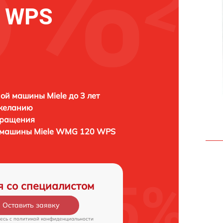
0 WPS
ой машины Miele до 3 лет
 желанию
бращения
й машины
Miele WMG 120 WPS
я со специалистом
Оставить заявку
есь c
политикой конфиденциальности