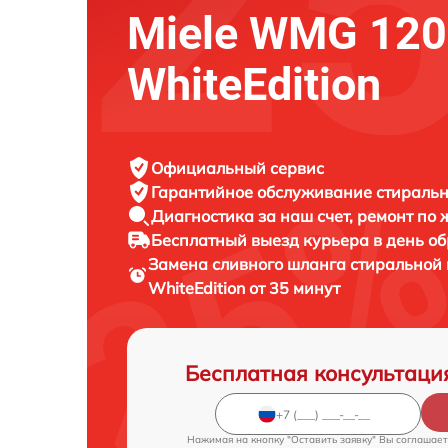
Miele WMG 12
WhiteEdition
Официальный сервис
Гарантийное обслуживание
стиральн
Диагностика за наш счет,
ремонт по
Бесплатный выезд курьера
в день о
Замена сливного шланга стирально
WhiteEdition от 35 минут
Бесплатная консультаци
Нажимая на кнопку "Оставить заявку" Вы соглашает