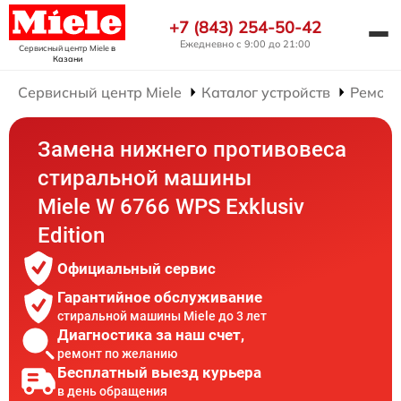
+7 (843) 254-50-42
Ежедневно с 9:00 до 21:00
Сервисный центр Miele
в
Казани
Сервисный центр Miele
Каталог устройств
Ремонт
Замена нижнего противовеса
стиральной машины
Miele W 6766 WPS Exklusiv
Edition
Официальный сервис
Гарантийное обслуживание
стиральной машины Miele до 3 лет
Диагностика за наш счет,
ремонт по желанию
Бесплатный выезд курьера
в день обращения