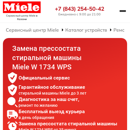
+7 (843) 254-50-42
Ежедневно с 9:00 до 21:00
Сервисный центр Miele
в
Казани
Сервисный центр Miele
Каталог устройств
Ремонт
Замена прессостата
стиральной машины
Miele W 1734 WPS
Официальный сервис
Гарантийное обслуживание
стиральной машины Miele до 3 лет
Диагностика за наш счет,
ремонт по желанию
Бесплатный выезд курьера
в день обращения
Замена прессостата стиральной машины
Miele W 1734 WPS от 35 минут