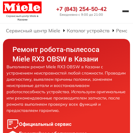
+7 (843) 254-50-42
Ежедневно с 9:00 до 21:00
Сервисный центр Miele
в
Казани
Сервисный центр Miele
Каталог устройств
Ремонт
Ремонт робота-пылесоса
Miele RX3 OBSW в Казани
Выполняем ремонт Miele RX3 OBSW в Казани с
устранением неисправностей любой сложности. Проводим
диагностику, выявляем причины поломки, заменяем
неисправные детали и восстанавливаем
работоспособность устройства. Используем оригинальные
или рекомендованные производителем запчасти, после
ремонта выполняем проверку всех функций и
предоставляем гарантию.
Официальный сервис