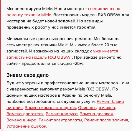
Мы ремонтируем Miele. Наши мастера -
специалисты по
ремонту техники Miele
. Восстановить модель RX3 OBSW для
мастеров не будет новой задачей. На все виды
проведенных работ у нас имеется гарантия.
Минимальные сроки выполнения ремонта. Мы большая
сеть мастерских техники Miele. Мы имеем более 20 тыс.
запчастей. И возможно на наших складах
уже имеется
запчасть на модель RX3 OBSW
. При заказе ремонта на
сайте - предоставляется скидка -25%.
Знаем свое дело
Будьте уверены в профессионализме наших мастеров - они
с уверенностью выполнят ремонт Miele RX3 OBSW . По
данным наших мастеров в Казани по ремонту Miele,
наиболее востребованы следующие услуги:
Ремонт блока
питания
,
Замена комплекта щеток
,
Очистка датчиков
,
Замена двигателя
,
Ремонт корпуса
,
Замена дисплея
,
Замена шнура
,
Ремонт электроплаты
,
Ремонт после залития
,
Устранение ошибок
.