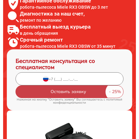
Гарантийное обслуживание
робота-пылесоса Miele RX3 OBSW до 3 лет
Диагностика за наш счет,
ремонт по желанию
Бесплатный выезд курьера
в день обращения
Срочный ремонт
робота-пылесоса Miele RX3 OBSW от 35 минут
Бесплатная консультация со
специалистом
Оставить заявку
Нажимая на кнопку "Оставить заявку" Вы соглашаетесь c
политикой
конфиденциальности