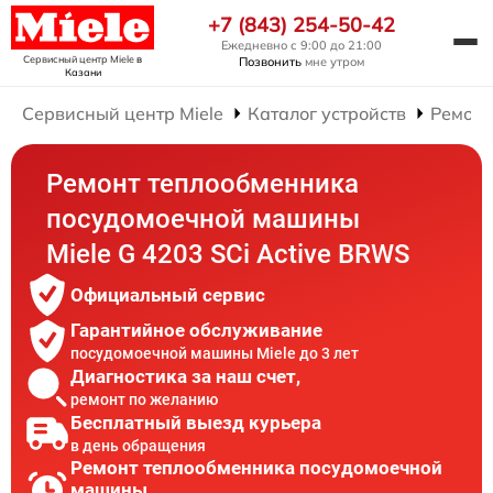
+7 (843) 254-50-42
Ежедневно с 9:00 до 21:00
Сервисный центр Miele
в
Позвонить
мне утром
Казани
Сервисный центр Miele
Каталог устройств
Ремонт
Ремонт теплообменника
посудомоечной машины
Miele G 4203 SCi Active BRWS
Официальный сервис
Гарантийное обслуживание
посудомоечной машины Miele до 3 лет
Диагностика за наш счет,
ремонт по желанию
Бесплатный выезд курьера
в день обращения
Ремонт теплообменника посудомоечной
машины