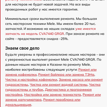
для мастеров не будет новой задачей. На все виды
проведенных работ у нас имеется гарантия.
Минимальные сроки выполнения ремонта. Мы большая
сеть мастерских техники Miele. Мы имеем более 20 тыс.
запчастей. И возможно на наших складах
уже имеется
запчасть на модель CVA7440 GRGR
. При заказе ремонта на
сайте - предоставляется скидка -25%.
Знаем свое дело
Будьте уверены в профессионализме наших мастеров - они
с уверенностью выполнят ремонт Miele CVA7440 GRGR. По
данным наших мастеров в Казани по ремонту Miele,
наиболее востребованы следующие услуги:
Ремонт или
замена кофемолки
,
Ремонт бойлера или замена ТЭНа
,
Чистка и настройка кофемолки
,
Замена насоса или ремонт
гидросистемы
,
Чистка или ремонт водной системы
,
Чистка
гидросистемы и трубок
,
Диагностика и программная
настройка
,
Настройка или замена термостата
,
Ремонт или
замена капучинатора
,
Ремонт пароблока или
декальцинация
.