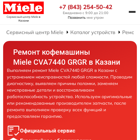
+7 (843) 254-50-42
Ежедневно с 9:00 до 21:00
Сервисный центр Miele
в
Позвонить
мне утром
Казани
Сервисный центр Miele
Каталог устройств
Ремон
Ремонт кофемашины
Miele CVA7440 GRGR в Казани
Выполняем ремонт Miele CVA7440 GRGR в Казани с
устранением неисправностей любой сложности. Проводим
диагностику, выявляем причины поломки, заменяем
неисправные детали и восстанавливаем
работоспособность устройства. Используем оригинальные
или рекомендованные производителем запчасти, после
ремонта выполняем проверку всех функций и
предоставляем гарантию.
Официальный сервис