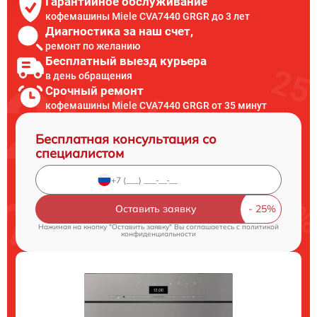
Гарантийное обслуживание
кофемашины Miele CVA7440 GRGR до 3 лет
Диагностика за наш счет,
ремонт по желанию
Бесплатный выезд курьера
в день обращения
Срочный ремонт
кофемашины Miele CVA7440 GRGR от 35 минут
Бесплатная консультация со
специалистом
Оставить заявку
Нажимая на кнопку "Оставить заявку" Вы соглашаетесь c
политикой
конфиденциальности