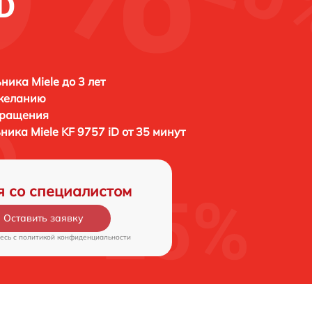
iD
ника Miele до 3 лет
 желанию
бращения
ьника
Miele KF 9757 iD от 35 минут
я со специалистом
Оставить заявку
есь c
политикой конфиденциальности