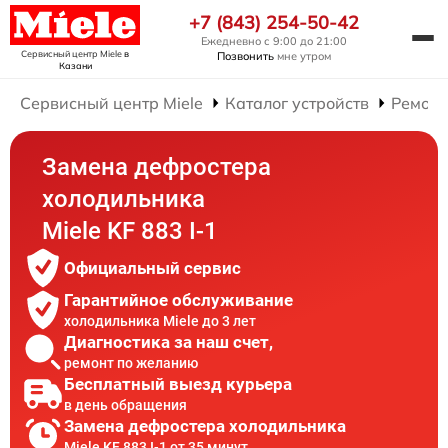
+7 (843) 254-50-42
Ежедневно с 9:00 до 21:00
Сервисный центр Miele
в
Позвонить
мне утром
Казани
Сервисный центр Miele
Каталог устройств
Ремонт
Замена дефростера
холодильника
Miele KF 883 I-1
Официальный сервис
Гарантийное обслуживание
холодильника Miele до 3 лет
Диагностика за наш счет,
ремонт по желанию
Бесплатный выезд курьера
в день обращения
Замена дефростера холодильника
Miele KF 883 I-1 от 35 минут