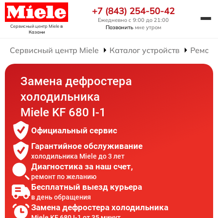
+7 (843) 254-50-42
Ежедневно с 9:00 до 21:00
Сервисный центр Miele
в
Позвонить
мне утром
Казани
Сервисный центр Miele
Каталог устройств
Ремонт
Замена дефростера
холодильника
Miele KF 680 I-1
Официальный сервис
Гарантийное обслуживание
холодильника Miele до 3 лет
Диагностика за наш счет,
ремонт по желанию
Бесплатный выезд курьера
в день обращения
Замена дефростера холодильника
Miele KF 680 I-1 от 35 минут