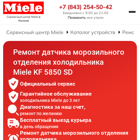
+7 (843) 254-50-42
Ежедневно с 9:00 до 21:00
Сервисный центр Miele
в
Позвонить
мне утром
Казани
Сервисный центр Miele
Каталог устройств
Ремонт
Ремонт датчика морозильного
отделения холодильника
Miele KF 5850 SD
Официальный сервис
Гарантийное обслуживание
холодильника Miele до 3 лет
Диагностика за наш счет,
ремонт по желанию
Бесплатный выезд курьера
в день обращения
Ремонт датчика морозильного отделения
холодильника