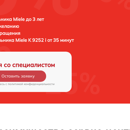
ника Miele до 3 лет
 желанию
бращения
льника
Miele K 9252 i от 35 минут
я со специалистом
Оставить заявку
есь c
политикой конфиденциальности