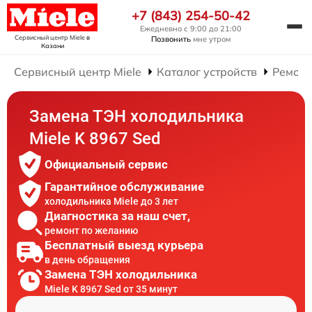
+7 (843) 254-50-42
Ежедневно с 9:00 до 21:00
Сервисный центр Miele
в
Позвонить
мне утром
Казани
Сервисный центр Miele
Каталог устройств
Ремонт
Замена ТЭН холодильника
Miele K 8967 Sed
Официальный сервис
Гарантийное обслуживание
холодильника Miele до 3 лет
Диагностика за наш счет,
ремонт по желанию
Бесплатный выезд курьера
в день обращения
Замена ТЭН холодильника
Miele K 8967 Sed от 35 минут