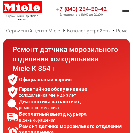
+7 (843) 254-50-42
Ежедневно с 9:00 до 21:00
Сервисный центр Miele
в
Казани
Сервисный центр Miele
Каталог устройств
Ремонт
Ремонт датчика морозильного
отделения холодильника
Miele K 854 i
Официальный сервис
Гарантийное обслуживание
холодильника Miele до 3 лет
Диагностика за наш счет,
ремонт по желанию
Бесплатный выезд курьера
в день обращения
Ремонт датчика морозильного отделения
холодильника