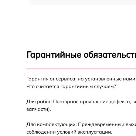
Ремонт/замена датчика температуры Miele
FNS37402I
Замена термостата Miele FNS37402I
Замена усилителей Miele FNS37402I
Гарантийные обязательст
Замена таймера Miele FNS37402I
Гарантия от сервиса: на установленные нами
Замена электросхемы Miele FNS37402I
Что считается гарантийным случаем?
Ремонт испарителя Miele FNS37402I
Для работ: Повторное проявление дефекта, 
запчасти).
Устранение засора трубопровода Miele
FNS37402I
Для комплектующих: Преждевременный выход 
Ремонт датчика морозильного отделения
соблюдении условий эксплуатации.
Miele FNS37402I