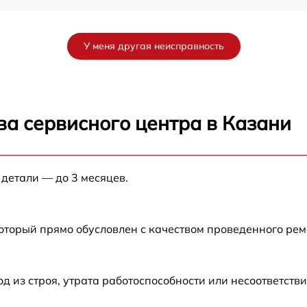
от 60 мин
У меня другая неисправность
от 60 мин
от 60 мин
ва сервисного центра в Казани
от 60 мин
 детали — до 3 месяцев.
от 60 мин
от 60 мин
который прямо обусловлен с качеством проведенного ре
от 60 мин
из строя, утрата работоспособности или несоответств
от 60 мин