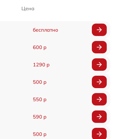
Цена
бесплатно
600 р
1290 р
500 р
550 р
590 р
500 р