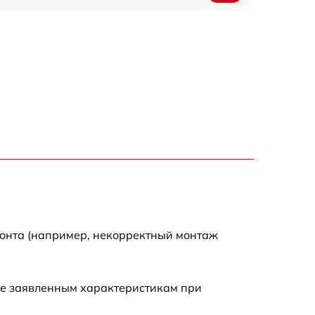
650 р
500 р
650 р
710 р
590 р
650 р
монта (например, некорректный монтаж
800 р
ие заявленным характеристикам при
450 р