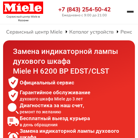
+7 (843) 254-50-42
Ежедневно с 9:00 до 21:00
Сервисный центр Miele
в
Казани
Сервисный центр Miele
Каталог устройств
Ремонт
Замена индикаторной лампы
духового шкафа
Miele H 6200 BP EDST/CLST
Официальный сервис
Гарантийное обслуживание
духового шкафа Miele до 3 лет
Диагностика за наш счет,
ремонт по желанию
Бесплатный выезд курьера
в день обращения
Замена индикаторной лампы духового
шкафа