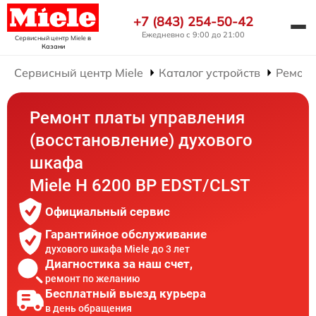
+7 (843) 254-50-42
Ежедневно с 9:00 до 21:00
Сервисный центр Miele
в
Казани
Сервисный центр Miele
Каталог устройств
Ремонт
Ремонт платы управления
(восстановление) духового
шкафа
Miele H 6200 BP EDST/CLST
Официальный сервис
Гарантийное обслуживание
духового шкафа Miele до 3 лет
Диагностика за наш счет,
ремонт по желанию
Бесплатный выезд курьера
в день обращения