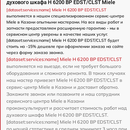
духового шкафа H 6200 BP EDST/CLST Miele
[dataset:services:name] Miele H 6200 BP EDST/CLST
выполняется в нашем специализированном сервис-центре
Miele в Казани опытными мастерами. На все виды работ и
запчасти предоставляем расширенную гарантию - мы в
сервисном центр уверены в качестве наших услуг.
[dataset:services:name] Miele H 6200 BP EDST/CLST будет
стоить на -15% дешевле при оформлении заказа на сайте
через форму заказа звонка.
[dataset:services:name] Miele H 6200 BP EDST/CLST
выполняется на выезде, если не требует большого
оборудования и сложного ремонта. В таких случаях
наш мастер привезет Miele H 6200 BP EDST/CLST в
сервис-центр Miele в Казани и доставит обратно.
Закажите звонок или позвоните и наш сотрудник
сервисного центра Miele в Казани
проконсультирует и рассчитает стоимость работ над
духового шкафа Miele H 6200 BP EDST/CLST.
[dataset:services:name] Miele H 6200 BP EDST/CLST
по нашей статистике в среднем занимает 3 часа при