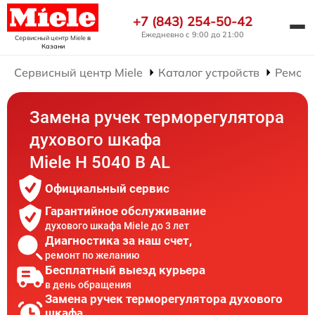
+7 (843) 254-50-42
Ежедневно с 9:00 до 21:00
Сервисный центр Miele
в
Казани
Сервисный центр Miele
Каталог устройств
Ремонт
Замена ручек терморегулятора
духового шкафа
Miele H 5040 B AL
Официальный сервис
Гарантийное обслуживание
духового шкафа Miele до 3 лет
Диагностика за наш счет,
ремонт по желанию
Бесплатный выезд курьера
в день обращения
Замена ручек терморегулятора духового
шкафа