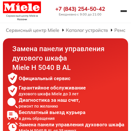
+7 (843) 254-50-42
Ежедневно с 9:00 до 21:00
Сервисный центр Miele
в
Казани
Сервисный центр Miele
Каталог устройств
Ремонт
Замена панели управления
духового шкафа
Miele H 5040 B AL
Официальный сервис
Гарантийное обслуживание
духового шкафа Miele до 3 лет
Диагностика за наш счет,
ремонт по желанию
Бесплатный выезд курьера
в день обращения
Замена панели управления духового шкафа
Miele H 5040 B AL от 35 минут