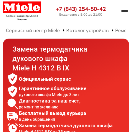
+7 (843) 254-50-42
Ежедневно с 9:00 до 21:00
Сервисный центр Miele
в
Казани
Сервисный центр Miele
Каталог устройств
Ремонт
Замена термодатчика
духового шкафа
Miele H 4312 B IX
Официальный сервис
Гарантийное обслуживание
духового шкафа Miele до 3 лет
Диагностика за наш счет,
ремонт по желанию
Бесплатный выезд курьера
в день обращения
Замена термодатчика духового шкафа
Miele H 4312 B IX от 35 минут