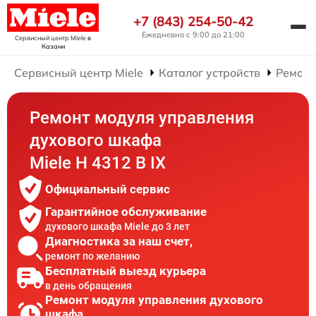
+7 (843) 254-50-42
Ежедневно с 9:00 до 21:00
Сервисный центр Miele
в
Казани
Сервисный центр Miele
Каталог устройств
Ремонт
Ремонт модуля управления
духового шкафа
Miele H 4312 B IX
Официальный сервис
Гарантийное обслуживание
духового шкафа Miele до 3 лет
Диагностика за наш счет,
ремонт по желанию
Бесплатный выезд курьера
в день обращения
Ремонт модуля управления духового
шкафа