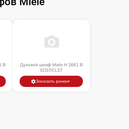
ов Miele
1 B
Духовой шкаф Miele H 2661 B
EDST/CLST
Заказать ремонт