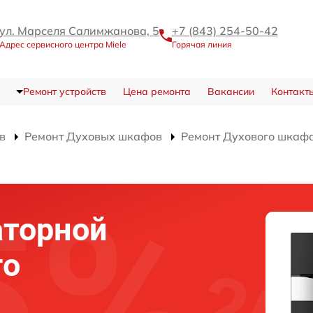
ул. Марселя Салимжанова, 5
+7 (843) 254-50-42
Адрес сервисного центра Miele
Горячая линия
Ремонт устройств
Цена ремонта
Вакансии
Контакт
в
Ремонт Духовых шкафов
Ремонт Духового шкафа
аторной
го