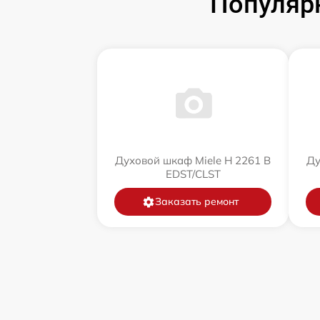
Популяр
Духовой шкаф Miele H 2261 B
Ду
EDST/CLST
Заказать ремонт