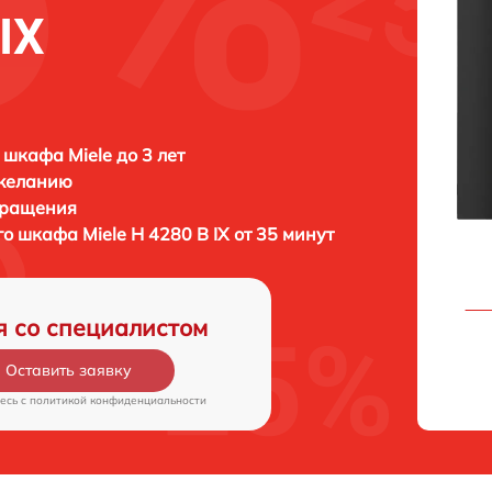
IX
 шкафа Miele до 3 лет
 желанию
бращения
ого шкафа
Miele H 4280 B IX от 35 минут
я со специалистом
Оставить заявку
есь c
политикой конфиденциальности