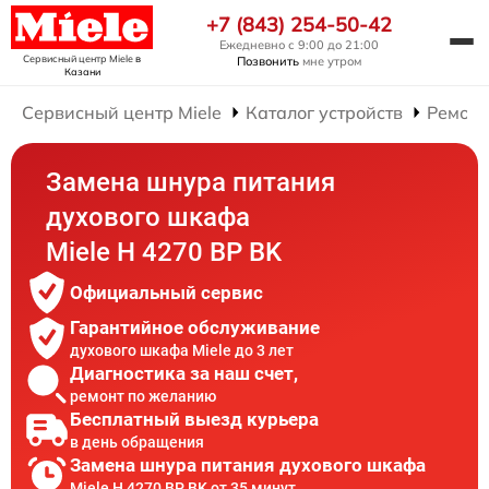
+7 (843) 254-50-42
Ежедневно с 9:00 до 21:00
Сервисный центр Miele
в
Позвонить
мне утром
Казани
Сервисный центр Miele
Каталог устройств
Ремонт
Замена шнура питания
духового шкафа
Miele H 4270 BP BK
Официальный сервис
Гарантийное обслуживание
духового шкафа Miele до 3 лет
Диагностика за наш счет,
ремонт по желанию
Бесплатный выезд курьера
в день обращения
Замена шнура питания духового шкафа
Miele H 4270 BP BK от 35 минут