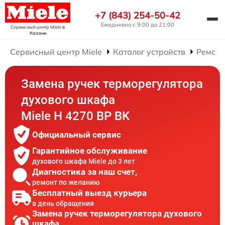
+7 (843) 254-50-42
Ежедневно с 9:00 до 21:00
Сервисный центр Miele
в
Казани
Сервисный центр Miele
Каталог устройств
Ремонт
Замена ручек терморегулятора
духового шкафа
Miele H 4270 BP BK
Официальный сервис
Гарантийное обслуживание
духового шкафа Miele до 3 лет
Диагностика за наш счет,
ремонт по желанию
Бесплатный выезд курьера
в день обращения
Замена ручек терморегулятора духового
шкафа