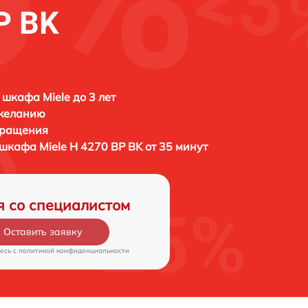
P BK
 шкафа Miele до 3 лет
 желанию
бращения
о шкафа
Miele H 4270 BP BK от 35 минут
я со специалистом
Оставить заявку
есь c
политикой конфиденциальности