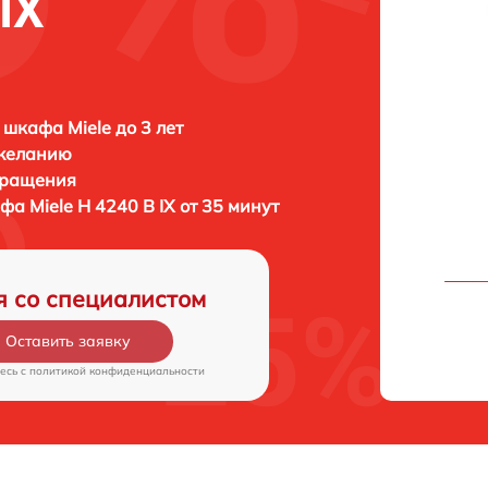
IX
 шкафа Miele до 3 лет
 желанию
бращения
афа
Miele H 4240 B IX от 35 минут
я со специалистом
Оставить заявку
есь c
политикой конфиденциальности