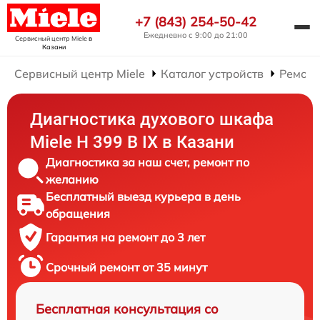
+7 (843) 254-50-42
Ежедневно с 9:00 до 21:00
Сервисный центр Miele
в
Казани
Сервисный центр Miele
Каталог устройств
Ремонт
Диагностика духового шкафа
Miele H 399 B IX в Казани
Диагностика за наш счет, ремонт по
желанию
Бесплатный выезд курьера в день
обращения
Гарантия на ремонт до 3 лет
Срочный ремонт от 35 минут
Бесплатная консультация со