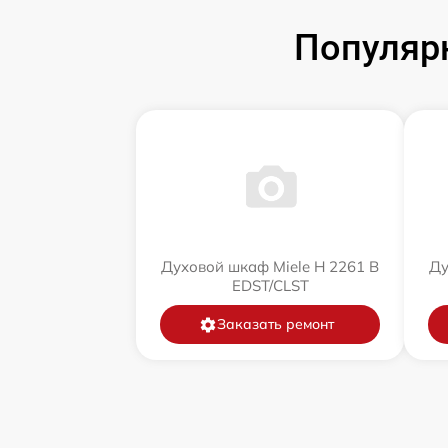
Популяр
Духовой шкаф Miele H 2261 B
Ду
EDST/CLST
Заказать ремонт