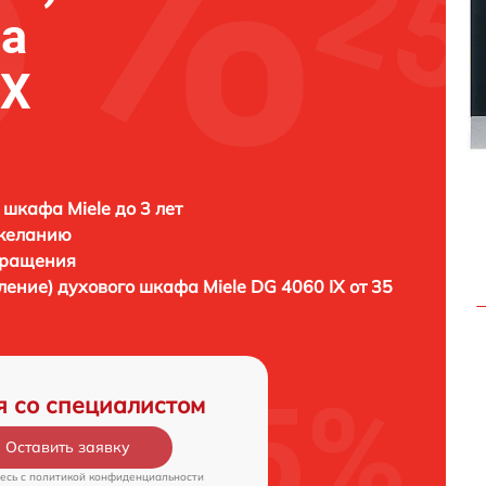
фа
IX
 шкафа Miele до 3 лет
 желанию
бращения
вление) духового шкафа
Miele DG 4060 IX от 35
я со специалистом
Оставить заявку
есь c
политикой конфиденциальности