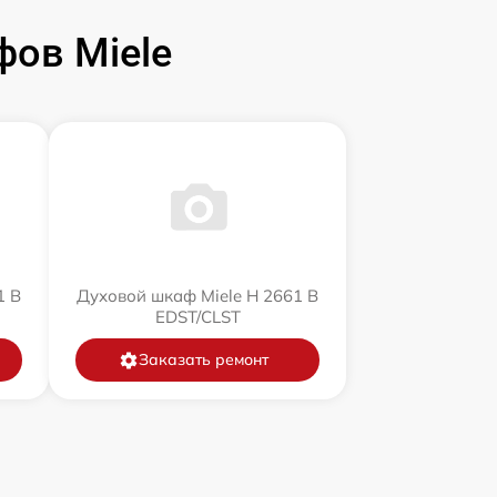
ов Miele
1 B
Духовой шкаф Miele H 2661 B
EDST/CLST
Заказать ремонт